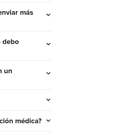
 enviar más
o debo
n un
ación médica?