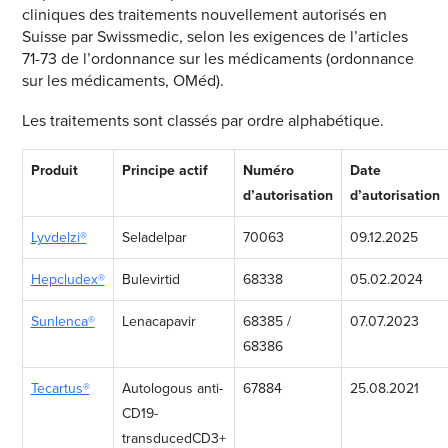
cliniques des traitements nouvellement autorisés en
Suisse par Swissmedic, selon les exigences de l’articles
71-73 de l’ordonnance sur les médicaments (ordonnance
sur les médicaments, OMéd).
Les traitements sont classés par ordre alphabétique.
Produit
Principe actif
Numéro
Date
d’autorisation
d’autorisation
Lyvdelzi®
Seladelpar
70063
09.12.2025
Hepcludex®
Bulevirtid
68338
05.02.2024
Sunlenca®
Lenacapavir
68385 /
07.07.2023
68386
Tecartus®
Autologous anti-
67884
25.08.2021
CD19-
transducedCD3+