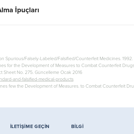
Alma İpuçları
 on Spurious/Falsely-Labeled/Falsiﬁed/Counterfeit Medicines. 1992.
ines for the Development of Measures to Combat Counterfeit Drugs
act Sheet No. 275. Güncelleme Ocak 2016
andard-and-falsified-medical-products
lines few the Development of Measures. to Combat Counterfeit Dru
İLETIŞIME GEÇIN
BILGI