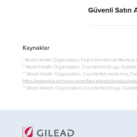
Güvenli Satın 
Kaynaklar
i
World Health Organization, First International Meeting
ii
World Health Organization, Counterfeit Drugs: Guidel
iii
World Health Organization, Counterfeit medicines, F
https://www.who.int/news-room/fact-sheets/detail/subst
iv
World Hearth Organization, Counterfeit Drugs: Guide