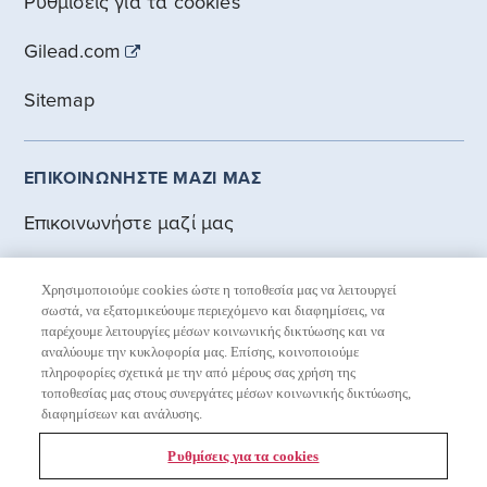
Ρυθμίσεις για τα cookies
Gilead.com
Sitemap
ΕΠΙΚΟΙΝΩΝΗΣΤΕ ΜΑΖΙ ΜΑΣ
Επικοινωνήστε μαζί μας
Αναφορά Ανεπιθύμητων Ενεργειών
Χρησιμοποιούμε cookies ώστε η τοποθεσία μας να λειτουργεί
σωστά, να εξατομικεύουμε περιεχόμενο και διαφημίσεις, να
παρέχουμε λειτουργίες μέσων κοινωνικής δικτύωσης και να
ΝΟΜΙΚΑ ΘΕΜΑΤΑ
αναλύουμε την κυκλοφορία μας. Επίσης, κοινοποιούμε
πληροφορίες σχετικά με την από μέρους σας χρήση της
Δήλωση Ιδιωτικού Απορρήτου
τοποθεσίας μας στους συνεργάτες μέσων κοινωνικής δικτύωσης,
διαφημίσεων και ανάλυσης.
Όροι Χρήσης
Ρυθμίσεις για τα cookies