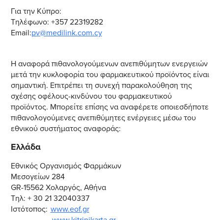
Για την Κύπρο:
Τηλέφωνο: +357 22319282
Email:
pv@medilink.com.cy
Η αναφορά πιθανολογούμενων ανεπιθύμητων ενεργειών
μετά την κυκλοφορία του φαρμακευτικού προϊόντος είναι
σημαντική. Επιτρέπει τη συνεχή παρακολούθηση της
σχέσης οφέλους-κινδύνου του φαρμακευτικού
προϊόντος. Μπορείτε επίσης να αναφέρετε οποιεσδήποτε
πιθανολογούμενες ανεπιθύμητες ενέργειες μέσω του
εθνικού συστήματος αναφοράς:
Ελλάδα
Εθνικός Οργανισμός Φαρμάκων
Μεσογείων 284
GR-15562 Χολαργός, Αθήνα
Τηλ: + 30 21 32040337
Ιστότοπος:
www.eof.gr
www.kitrinikarta.gr