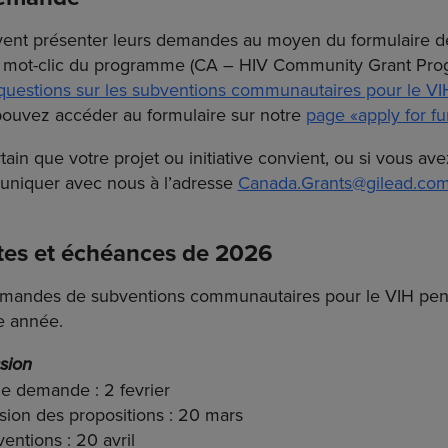
ivent présenter leurs demandes au moyen du formulaire 
le mot-clic du programme (CA – HIV Community Grant Prog
 questions sur les subventions communautaires pour le VI
uvez accéder au formulaire sur notre
page «apply for f
tain que votre projet ou initiative convient, ou si vous av
uniquer avec nous à l’adresse
Canada.Grants@gilead.co
tes et échéances de 2026
emandes de subventions communautaires pour le VIH pen
e année.
sion
e demande : 2 fevrier
sion des propositions : 20 mars
entions : 20 avril