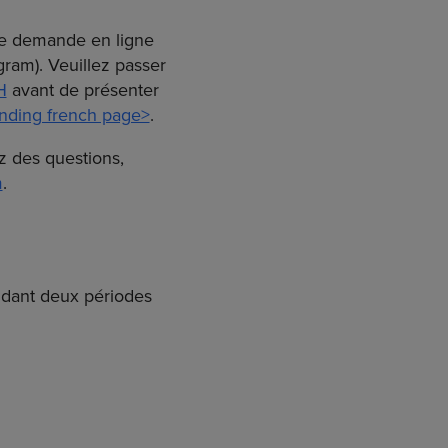
de demande en ligne
ram). Veuillez passer
H
avant de présenter
unding french page>
.
ez des questions,
m
.
dant deux périodes