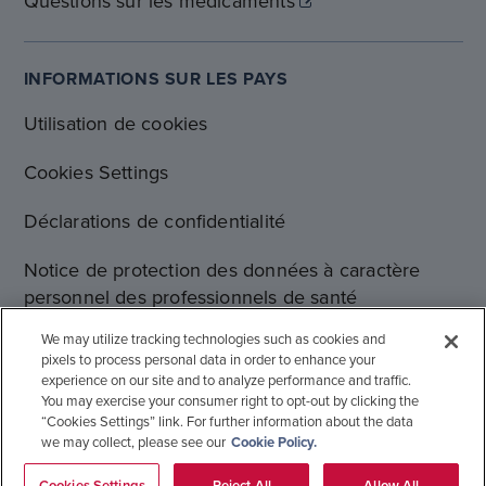
Questions sur les medicaments
INFORMATIONS SUR LES PAYS
Utilisation de cookies
Cookies Settings
Déclarations de confidentialité
Notice de protection des données à caractère
personnel des professionnels de santé
We may utilize tracking technologies such as cookies and
Charte d’usage des médias sociaux
pixels to process personal data in order to enhance your
experience on our site and to analyze performance and traffic.
Conditions d'utilisation
You may exercise your consumer right to opt-out by clicking the
“Cookies Settings” link. For further information about the data
we may collect, please see our
Cookie Policy.
© 2019-2026 Gilead Sciences. Tous droits réservés.
Cookies Settings
Reject All
Allow All