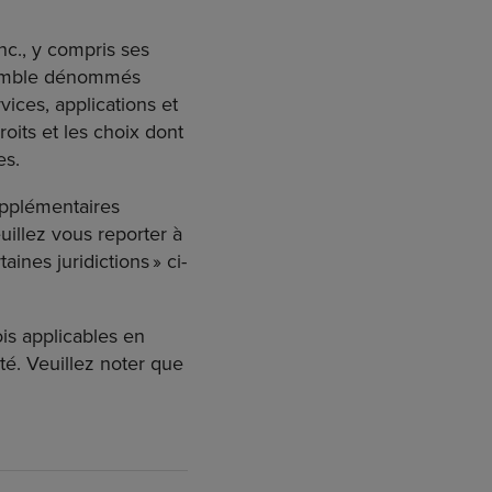
nc., y compris ses
ensemble dénommés
vices, applications et
roits et les choix dont
es.
supplémentaires
uillez vous reporter à
aines juridictions » ci-
is applicables en
té. Veuillez noter que