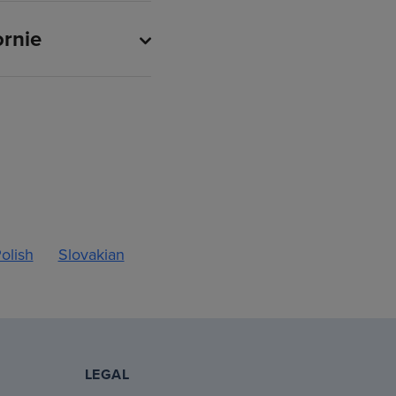
ornie
olish
Slovakian
LEGAL