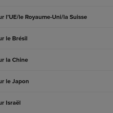
r l’UE/le Royaume-Uni/la Suisse
 le Brésil
r la Chine
r le Japon
r Israël