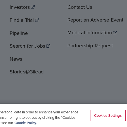
Investors
Contact Us
Report an Adverse Event
Find a Trial
Medical Information
Pipeline
Partnership Request
Search for Jobs
News
Stories@Gilead
 personal data in order to enhance your experience
Cookies Settings
Global Operations
Sitemap
onsumer right to opt-out by clicking the “Cookies
e see our
Cookie Policy.