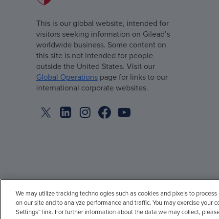
This is our global website, intended for
visitors seeking information on Gilead’s
worldwide business. Some content on
this site is not intended for people
outside the United States. Visit our
Global Operations
page for links to our
international corporate websites.
We may utilize tracking technologies such as cookies and pixels to process
© 1996-2026 Gilead Sciences, Inc. All rights reserved.
on our site and to analyze performance and traffic. You may exercise your c
Settings” link. For further information about the data we may collect, pleas